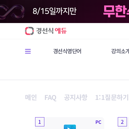
경선식영단어
강의소
메인
FAQ
공지사항
1:1질문하기