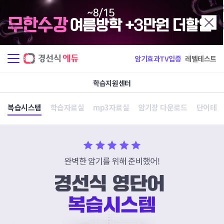
암기효과TV입증
레벨테스트
학습지원센터
복습시스템
학습자료실
mp3자료실
암기장 다운로드
단어테스