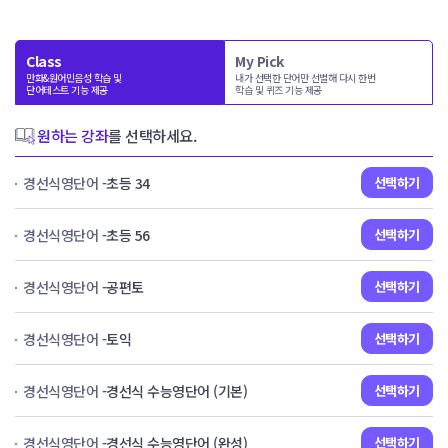
Class
My Pick
만화&원어민음성 학습 및
내가 선택한 단어만 선별해 다시 한번
단어테스트 기능 제공
학습 및 퀴즈 기능 제공
원하는 강좌
를 선택하세요.
경선식영단어
-초등 34
선택하기
경선식영단어
-초등 56
선택하기
경선식영단어
-공편토
선택하기
경선식영단어
-토익
선택하기
경선식영단어
-경선식 수능영단어 (기본)
선택하기
경선식영단어
-경선식 수능영단어 (완성)
선택하기