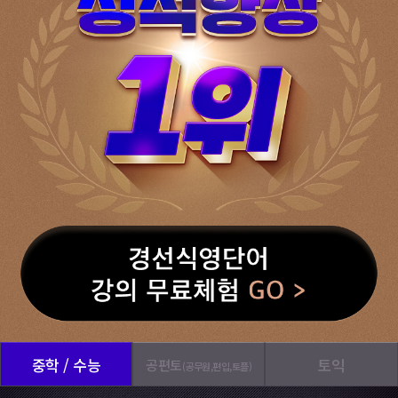
중학 / 수능
토익
공편토
(공무원,편입,토플)