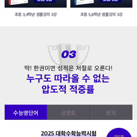
초등 3,4학년 샘플강의 3강
초등 5,6학년 샘플강의 3강
수능영단어
공편토
토익