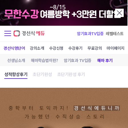
암기효과TV입증
레벨테스트
경선식영단어
강의소개
수강신청
수강후기
무료강의
마이페이지
선생님소개
해마학습법이란?
암기효과 TV입증
해마 후기
성적향상후기
초단기완성
초단기완성 후기