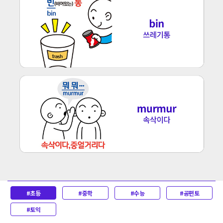
#초등
#중학
#수능
#공편토
#토익