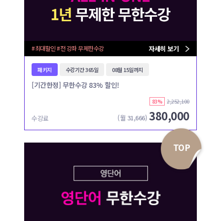
#최대할인 #전 강좌 무제한수강
자세히 보기
패키지
수강기간 365일
08월 15일까지
[기간한정] 무한수강 83% 할인!
2,252,100
83%
380,000
(월
31,666
)
수강료
TOP