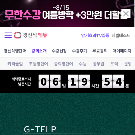
암기효과TV입증
레벨테스트
경선식영단어
강의소개
수강신청
수강후기
무료강의
마이페이지
커리큘럼
초등영단어
중학영단어
수능
공무원
토익
문법
06
19
54