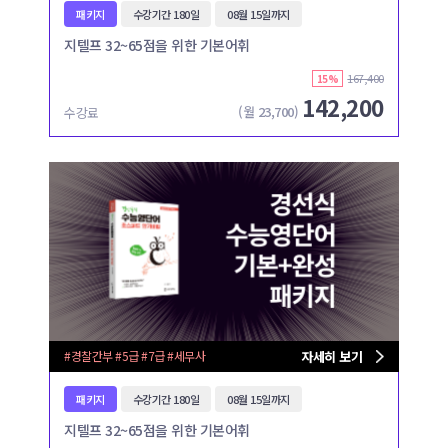
패키지
수강기간 180일
08월 15일까지
지텔프 32~65점을 위한 기본어휘
167,400
15%
142,200
(월
23,700
)
수강료
#경찰간부 #5급 #7급 #세무사
자세히 보기
패키지
수강기간 180일
08월 15일까지
지텔프 32~65점을 위한 기본어휘