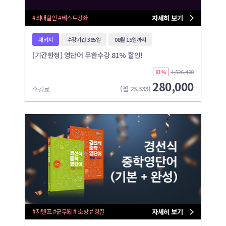
#최대할인 #베스트강좌
자세히 보기
패키지
수강기간 365일
08월 15일까지
[기간한정] 영단어 무한수강 81% 할인!
1,526,400
81%
280,000
(월
23,333
)
수강료
#지텔프 #군무원 # 소방 # 경찰
자세히 보기