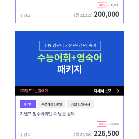
250,000
20%
200,000
(월
33,333
)
수강료
#지텔프 #빈출어휘
자세히 보기
패키지
수강기간 180일
08월 15일까지
지텔프 필수어휘만 쏙 담은 강의
302,000
25%
226,500
(월
37,750
)
수강료