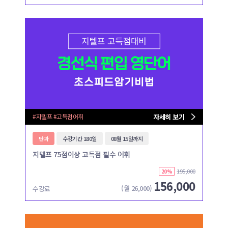
#지텔프 #고득점어휘
자세히 보기
단과
수강기간 180일
08월 15일까지
지텔프 75점이상 고득점 필수 어휘
195,000
20%
156,000
(월
26,000
)
수강료