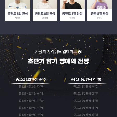
공편토 12일완성 이*준
공편토 13일완성 이*주
공편토 13일완성 김*혜
공편토 15일완성 곽*석
공편토 15일완성 최*호
공편토 15일완성 이*영
공편토 17일완성 송*기
공편토 19일완성 홍*기
중123 1일완성 양*민
중123 8일완성 강*훈
중123 2일완성 이*올
중123 8일완성 이*연
중123 2일완성 김*형
중123 8일완성 박*길
중123 3일완성 박*환
중123 9일완성 박*자
중123 3일완성 한*래
중123 9일완성 이*욱
중123 3일완성 서*혜
중123 9일완성 이*민
중123 3일완성 송*정
중123 9일완성 김*복
중123 4일완성 김*정
중123 9일완성 배*철
중123 4일완성 이*우
중123 9일완성 정*운
중123 4일완성 김*라
중123 9일완성 박*해
중123 4일완성 김*엽
중123 9일완성 박*자
중123 4일완성 전*일
중123 9일완성 김*영