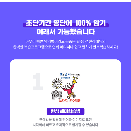
토익 23일완성 김*로
토익 23일완성 박*훈
토익 24일완성 민*호
토익 24일완성 김*래
토익 24일완성 심*환
토익 24일완성 백*희
토익 25일완성 문*경
토익 25일완성 차*선
공편토 3일완성 신*라
공편토 4일완성 정*하
공편토 5일완성 김*재
공편토 5일완성 한*경
공편토 5일완성 주*용
공편토 5일완성 오*정
공편토 6일완성 윤*정
공편토 6일완성 윤*림
공편토 6일완성 강*연
공편토 7일완성 최*혜
공편토 7일완성 윤*영
공편토 8일완성 서*수
공편토 8일완성 김*지
공편토 8일완성 이*혁
공편토 9일완성 임*영
공편토 9일완성 임*택
공편토 9일완성 최*얀
공편토 10일완성 정*리
공편토 10일완성 이*호
공편토 10일완성 서*식
공편토 11일완성 이*희
공편토 11일완성 조*형
공편토 12일완성 이*준
공편토 13일완성 이*주