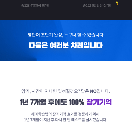
중123 4일완성 최*민
중123 9일완성 전*현
중123 4일완성 이*수
중123 9일완성 서*은
중123 5일완성 조*환
중123 9일완성 김*나
중123 5일완성 최*규
중123 9일완성 김*현
중123 6일완성 김*주
중123 9일완성 장*영
중123 7일완성 김*경
중123 9일완성 선*정
중123 7일완성 김*현
중123 9일완성 이*윤
중123 8일완성 김*현
중123 10일완성 김*성
중123 8일완성 신*민
중123 10일완성 김*진
중123 8일완성 김*우
중123 10일완성 박*정
중123 8일완성 백*현
중123 10일완성 김*라
중123 8일완성 노*남
중123 10일완성 이*호
고3 4일완성 심*용
고3 4일완성 정*태
고3 4일완성 최*림
고3 4일완성 장*한
고3 5일완성 홍*람
고3 5일완성 강*종
토익 4일완성 이*중
토익 4일완성 이*정
토익 6일완성 조*나
토익 7일완성 최*호