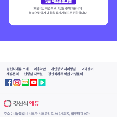
중123 5일완성 조*환
중123 9일완성 김*나
중123 5일완성 최*규
중123 9일완성 김*현
중123 6일완성 김*주
중123 9일완성 장*영
중123 7일완성 김*경
중123 9일완성 선*정
중123 7일완성 김*현
중123 9일완성 이*윤
중123 8일완성 김*현
중123 10일완성 김*성
중123 8일완성 신*민
중123 10일완성 김*진
중123 8일완성 김*우
중123 10일완성 박*정
중123 8일완성 백*현
중123 10일완성 김*라
경선식에듀 소개
이용약관
개인정보 처리방침
고객센터
중123 8일완성 노*남
중123 10일완성 이*호
제휴문의
선생님 자료실
경선식에듀 학원 가맹문의
고3 4일완성 심*용
고3 4일완성 정*태
고3 4일완성 최*림
고3 4일완성 장*한
고3 5일완성 홍*람
고3 5일완성 강*종
토익 4일완성 이*중
토익 4일완성 이*정
토익 6일완성 조*나
토익 7일완성 최*호
토익 8일완성 박*희
토익 8일완성 백*성
주소 : 서울특별시 서초구 서초중앙로 56 (서초동, 블루타워 9층)