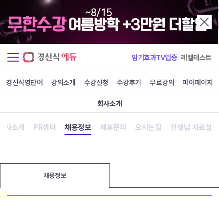
암기효과TV입증
레벨테스트
경선식영단어
강의소개
수강신청
수강후기
무료강의
마이페이지
회사소개
회사소개
PR센터
채용정보
제휴문의
오시는길
선생님 자료실
채용정보