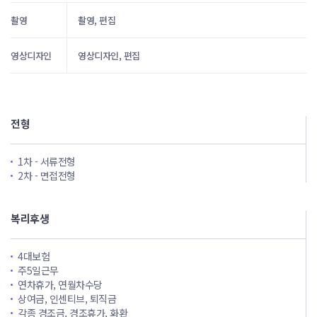
촬영
촬영, 편집
영상디자인
영상디자인, 편집
전형
1차 - 서류전형
2차 - 면접전형
복리후생
4대보험
주5일근무
연차휴가, 연월차수당
상여금, 인센티브, 퇴직금
각종 경조금, 경조휴가, 화환