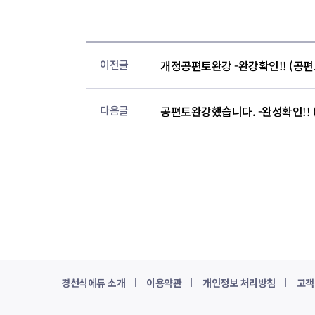
이전글
개정공편토완강 -완강확인!! (공편토
다음글
공편토완강했습니다. -완성확인!! (
경선식에듀 소개
이용약관
개인정보 처리방침
고객