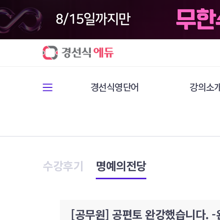
경선식영단어
강의소
수강후기
명예의전당
[공무원] 공편토 완강했습니다. -